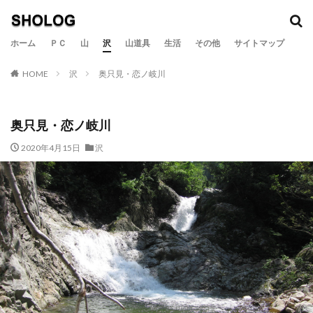
カテゴリー
ホーム
ＰＣ
山
沢
山道具
生活
その他
サイトマップ
HOME
沢
奥只見・恋ノ岐川
検索
奥只見・恋ノ岐川
2020年4月15日
沢