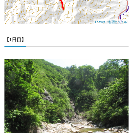
Leaflet
|
地理院タイル
【1日目】