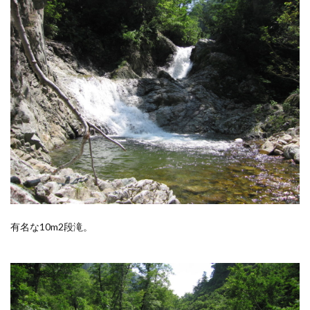
有名な10m2段滝。