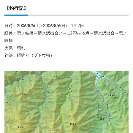
【釣行記】
日時：2006/8/5(土)~2006/8/6(日) 1泊2日
経路：恋ノ岐橋～清水沢出会い～1,273㎜地点～清水沢出会～恋ノ
岐橋
天気：晴れ
釣法：餌釣り（ブドウ虫）