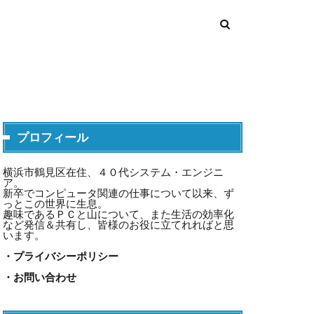
プロフィール
横浜市鶴見区在住、４０代システム・エンジニ
ア。
新卒でコンピュータ関連の仕事について以来、ず
っとこの世界に生息。
趣味であるＰＣと山について、また生活の効率化
など発信＆共有し、皆様のお役に立てれればと思
います。
・プライバシーポリシー
・お問い合わせ