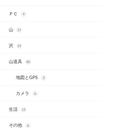
ＰＣ
9
山
17
沢
19
山道具
40
地図とGPS
5
カメラ
6
生活
15
その他
6