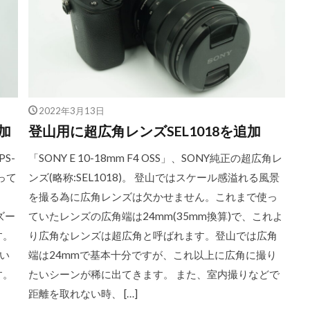
2022年3月13日
加
登山用に超広角レンズSEL1018を追加
S-
「SONY E 10-18mm F4 OSS」、SONY純正の超広角レ
って
ンズ(略称:SEL1018)。 登山ではスケール感溢れる風景
を撮る為に広角レンズは欠かせません。これまで使っ
ズー
ていたレンズの広角端は24mm(35mm換算)で、これよ
す。
り広角なレンズは超広角と呼ばれます。登山では広角
い
端は24mmで基本十分ですが、これ以上に広角に撮り
す。
たいシーンが稀に出てきます。 また、室内撮りなどで
距離を取れない時、 […]