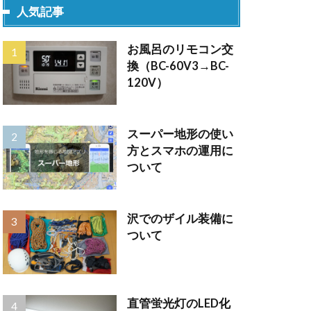
人気記事
お風呂のリモコン交
換（BC-60V3→BC-
120V）
スーパー地形の使い
方とスマホの運用に
ついて
沢でのザイル装備に
ついて
直管蛍光灯のLED化