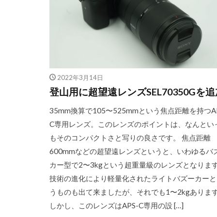
2022年3月14日
登山用に超望遠レンズSEL70350Gを追
35mm換算で105〜525mmという焦点距離を持つAP
C専用レンズ。このレンズのポイントは、なんとい
もそのコンパクトさと写りの良さです。 焦点距離
600mmなどの超望遠レンズというと、いわゆるバ
カー型で2〜3kgという超重量級のレンズとなりま
技術の進化により軽量化されたライトバズーカーと
うものも出て来ましたが、それでも1〜2kgありま
しかし、このレンズはAPS-C専用の設 […]