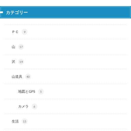
カテゴリー
ＰＣ
9
山
17
沢
19
山道具
40
地図とGPS
5
カメラ
6
生活
15