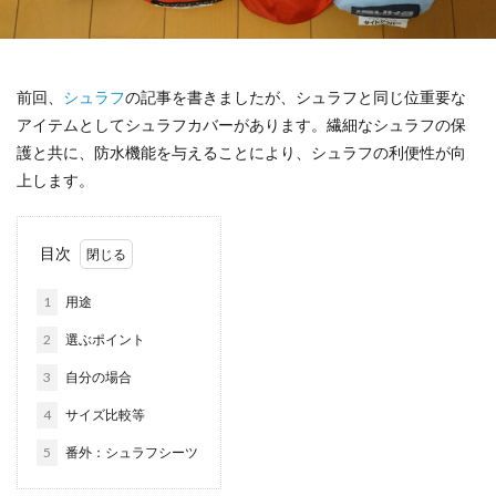
前回、
シュラフ
の記事を書きましたが、シュラフと同じ位重要な
アイテムとしてシュラフカバーがあります。繊細なシュラフの保
護と共に、防水機能を与えることにより、シュラフの利便性が向
上します。
目次
1
用途
2
選ぶポイント
3
自分の場合
4
サイズ比較等
5
番外：シュラフシーツ