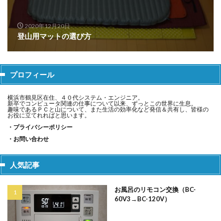
2020年12月20日
登山用マットの選び方
プロフィール
横浜市鶴見区在住、４０代システム・エンジニア。
新卒でコンピュータ関連の仕事について以来、ずっとこの世界に生息。
趣味であるＰＣと山について、また生活の効率化など発信＆共有し、皆様の
お役に立てれればと思います。
・プライバシーポリシー
・お問い合わせ
人気記事
お風呂のリモコン交換（BC-
60V3→BC-120V）