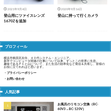
2021年9月4日
2020年9月16日
登山用にツァイスレンズ
登山に持って行くカメラ
1670Zを追加
プロフィール
横浜市鶴見区在住、４０代システム・エンジニア。
新卒でコンピュータ関連の仕事について以来、ずっとこの世界に生息。
趣味であるＰＣと山について、また生活の効率化など発信＆共有し、皆様の
お役に立てれればと思います。
・プライバシーポリシー
・お問い合わせ
人気記事
お風呂のリモコン交換（BC-
60V3→BC-120V）